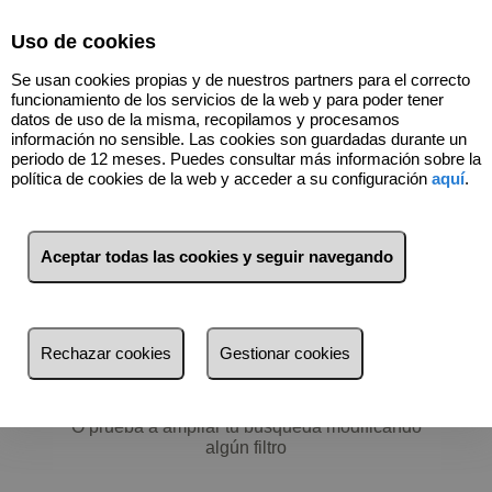
Select Language
▼
Uso de cookies
688783663
Se usan cookies propias y de nuestros partners para el correcto
funcionamiento de los servicios de la web y para poder tener
datos de uso de la misma, recopilamos y procesamos
información no sensible. Las cookies son guardadas durante un
periodo de 12 meses. Puedes consultar más información sobre la
política de cookies de la web y acceder a su configuración
aquí
.
Filtros
más reciente
Aceptar todas las cookies y seguir navegando
más reciente
Menos reciente
No hay nada por aquí :)
Rechazar cookies
Gestionar cookies
Baratos
Volver a buscar
Caros
O prueba a ampliar tu búsqueda modificando
Pequeños
algún filtro
Grandes