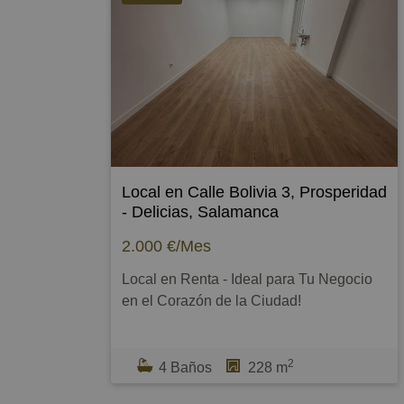
wifi todo incluido en el precio.
Orientación Sur, muy luminosa y soleada,
doble ventana.
Portal totalmente adaptado, dos
ascensores, puerta automática.
Todos los servicios alrededor,
supermercados, comercios, farmacia,
parada de bus, etc
Local en Calle Bolivia 3, Prosperidad
CERTIFICADO ENERGÉTICO
- Delicias, Salamanca
PENDIENTE DE SER SOLICITADO
2.000 €/Mes
POR LA PROPIEDAD.
Local en Renta - Ideal para Tu Negocio
en el Corazón de la Ciudad!
Descubre este espectacular local de 228
2
m² construidos, ubicado
4 Baños
228 m
estratégicamente junto al Paseo del