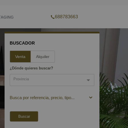
688783663
TAGING
BUSCADOR
Venta
Alquiler
¿Dónde quieres buscar?
Provincia
Provincia
Busca por referencia, precio, tipo...
Ávila
Salamanca
Buscar
Zamora